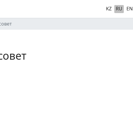
KZ
RU
EN
совет
совет