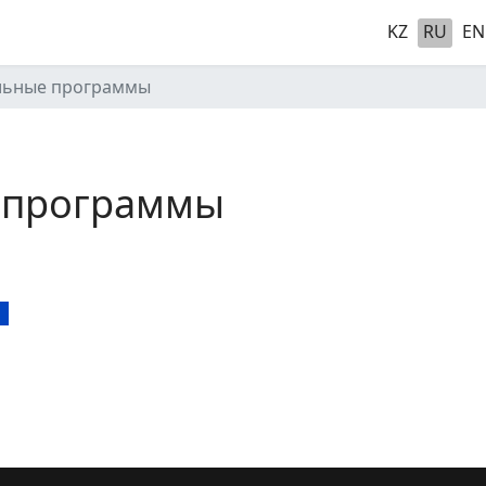
KZ
RU
EN
льные программы
 программы
ы