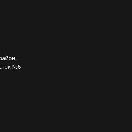
район,
сток №6