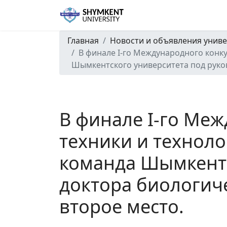
Главная
Новости и объявления униве
В финале І-го Международного конку
Шымкентского университета под руков
В финале І-го Меж
техники и техноло
команда Шымкентс
доктора биологиче
второе место.