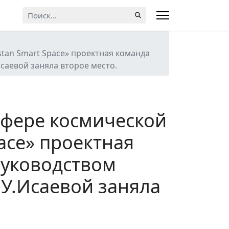
Искать...
stan Smart Space» проектная команда
саевой заняла второе место.
сфере космической
ace» проектная
руководством
.У.Исаевой заняла