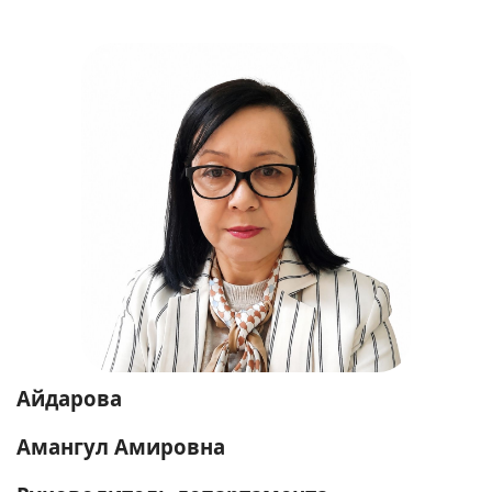
Айдарова
Амангул Амировна