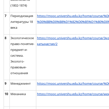
(1802-1874)
7
Периодизация
https://mooc.univershu.edu.kz/home/cou
литературы 18
%D0%BB%D0%B8%D1%82%D0%B5%D1%80%D0%
века
8
Экологическое
https://mooc.univershu.edu.kz/home/course/Э
право-понятие-
қатынастар/2
предмет-и-
система.
Эколого-
правовые-
отношения
9
Менеджмент
https://mooc.univershu.edu.kz/home/co
10
Механика
https://mooc.univershu.edu.kz/home/course/ме