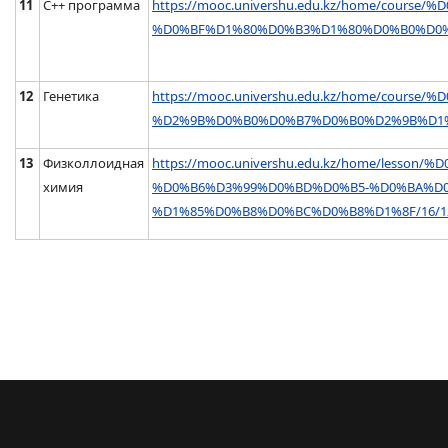
11
С++ программа
https://mooc.univershu.edu.kz/home/course/%
%D0%BF%D1%80%D0%B3%D1%80%D0%B0%D0%
12
Генетика
https://mooc.univershu.edu.kz/home/cou
%D2%9B%D0%B0%D0%B7%D0%B0%D2%9B%D1%
13
Физколлоидная
https://mooc.univershu.edu.kz/home/les
химия
%D0%B6%D3%99%D0%BD%D0%B5-%D0%BA%D
%D1%85%D0%B8%D0%BC%D0%B8%D1%8F/16/1