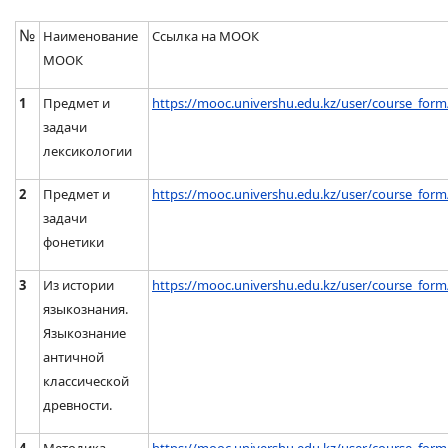
№
Наименование
Ссылка на МООК
МООК
1
Предмет и
https://mooc.univershu.edu.kz/user/course_form
задачи
лексикологии
2
Предмет и
https://mooc.univershu.edu.kz/user/course_form
задачи
фонетики
3
Из истории
https://mooc.univershu.edu.kz/user/course_form
языкознания.
Языкознание
античной
классической
древности.