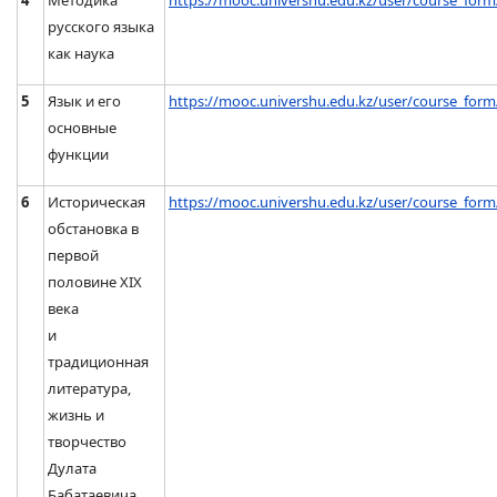
4
Методика
https://mooc.univershu.edu.kz/user/course_form
русского языка
как наука
5
Язык и его
https://mooc.univershu.edu.kz/user/course_form
основные
функции
6
Историческая
https://mooc.univershu.edu.kz/user/course_form
обстановка в
первой
половине XIX
века
и
традиционная
литература,
жизнь и
творчество
Дулата
Бабатаевича