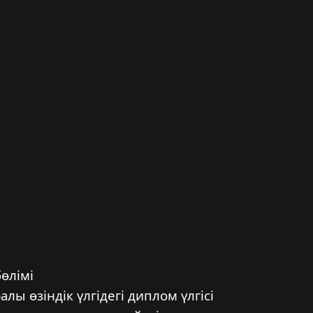
өлімі
лы өзіндік үлгідегі диплом үлгісі