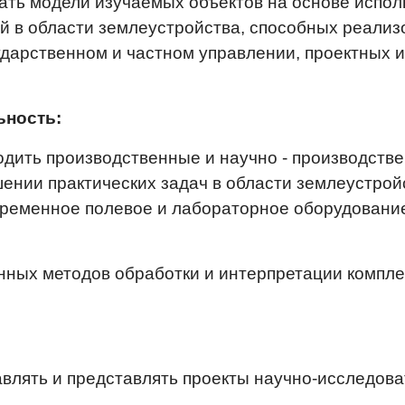
вать модели изучаемых объектов на основе испо
ий в области землеустройства, способных реали
ударственном и частном управлении, проектных и
ьность:
одить производственные и научно - производств
нии практических задач в области землеустрой
ременное полевое и лабораторное оборудование
нных методов обработки и интерпретации компл
авлять и представлять проекты научно-исследова