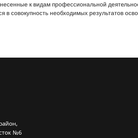
несенные к видам профессиональной деятельнос
ся в совокупность необходимых результатов осв
район,
сток №6