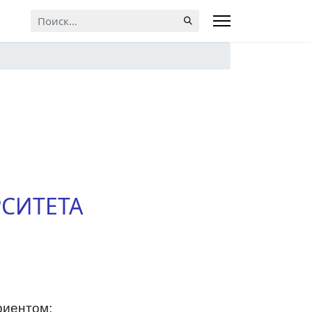
Искать...
СИТЕТА
риентом;