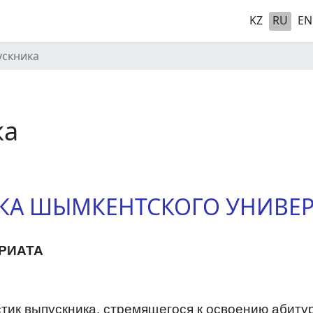
KZ
RU
EN
ускника
ка
КА ШЫМКЕНТСКОГО УНИВЕР
РИАТА
стик выпускника, стремящегося к освоению абиту