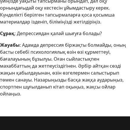
үйіңізде уақыты тапсырманы орындап, дәл оқу
орнындағыдай оқу кестесін ұйымдастыру керек.
Күнделікті берілген тапсырмаларға қоса қосымша
материалдар ізденіп, біліміңізді жетілдіріңіз.
Сұрақ
: Депрессиядан қалай шығуға болады?
Жауабы
: Адамда депрессия біржақты болмайды, оның
басты себебі психологиялық өзін өзі құрметтеуі,
бағалауының бұзылуы. Оған сыйластықпен
махаббаттың да жетпеусіздігінен. Әрбір айтқан сөзді
жақын қабылдауынан, өзін өзгелермен салыстырып
төмен санауы. Назарыңызды басқа жаққа аударыңыз,
спортпен шұғылданып кітап оқыңыз, жақсы ойлар
ойлаңыз.