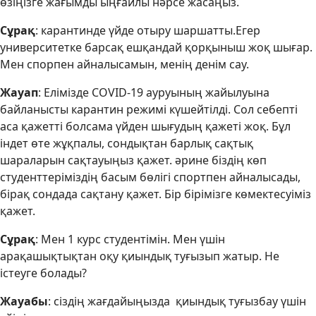
өзіңізге жағымды ыңғайлы нәрсе жасаңыз.
Сұрақ
: карантинде үйде отыру шаршатты.Егер
университетке барсақ ешқандай қорқыныш жоқ шығар.
Мен спорпен айналысамын, менің денім сау.
Жауап
: Елімізде COVID-19 ауруының жайылуына
байланысты карантин режимі күшейтілді. Сол себепті
аса қажетті болсама үйден шығудың қажеті жоқ. Бұл
індет өте жұқпалы, сондықтан барлық сақтық
шараларын сақтауыңыз қажет. әрине біздің көп
студенттеріміздің басым бөлігі спортпен айналысады,
бірақ сондада сақтану қажет. Бір бірімізге көмектесуіміз
қажет.
Сұрақ
: Мен 1 курс студентімін. Мен үшін
арақашықтықтан оқу қиындық туғызып жатыр. Не
істеуге болады?
Жауабы
: сіздің жағдайыңызда қиындық туғызбау үшін