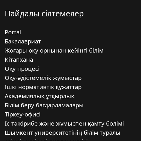
Пайдалы сілтемелер
Portal
Бакалавриат
Жоғары оқу орнынан кейінгі білім
Кітапхана
Оқу процесі
Оқу-әдістемелік жұмыстар
Ішкі нормативтік құжаттар
Академиялық ұтқырлық
Білім беру бағдарламалары
Тіркеу-офисі
Іс-тәжірибе және жұмыспен қамту бөлімі
Шымкент университетінің білім туралы