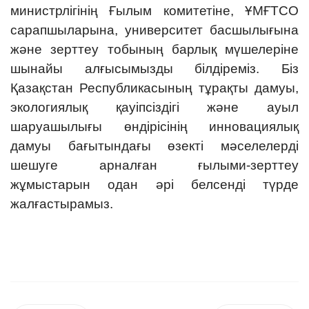
министрлігінің Ғылым комитетіне, ҰМҒТСО
сарапшыларына, университет басшылығына
және зерттеу тобының барлық мүшелеріне
шынайы алғысымызды білдіреміз. Біз
Қазақстан Республикасының тұрақты дамуы,
экологиялық қауіпсіздігі және ауыл
шаруашылығы өндірісінің инновациялық
дамуы бағытындағы өзекті мәселелерді
шешуге арналған ғылыми-зерттеу
жұмыстарын одан әрі белсенді түрде
жалғастырамыз.