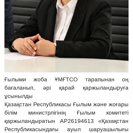
Ғылыми жоба ҰМҒТСО тарапынан оң
бағаланып, әрі қарай қаржыландыруға
ұсынылды
Қазақстан Республикасы Ғылым және жоғары
білім министрлігінің Ғылым комитеті
қаржыландыратын AP26194613 «Қазақстан
Республикасындағы ауыл шаруашылығы