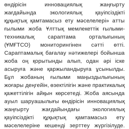
өндірісін инновациялық жаңғырту
жағдайында экологиялық қауіпсіздікті
құқықтық қамтамасыз ету мәселелері» атты
ғылыми жоба Ұлттық мемлекеттік ғылыми-
техникалық сараптама орталығының
(ҰМҒТСО) мониторингінен сәтті өтті.
Сараптамалық бағалау нәтижелері бойынша
жоба оң қорытынды алып, одан әрі іске
асыруға және қаржыландыруға ұсынылды.
Бұл жобаның ғылыми маңыздылығының
жоғары деңгейін, өзектілігін және практикалық
қажеттілігін айқын көрсетеді. Жоба аясында
ауыл шаруашылығы өндірісін инновациялық
жаңғырту жағдайындағы экологиялық
қауіпсіздікті құқықтық қамтамасыз ету
мәселелеріне кешенді зерттеу жүргізілуде.