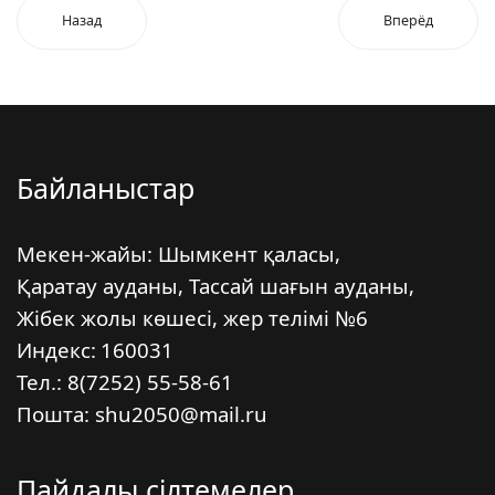
Назад
Вперёд
Байланыстар
Мекен-жайы: Шымкент қаласы,
Қаратау ауданы, Тассай шағын ауданы,
Жібек жолы көшесі, жер телімі №6
Индекс:
160031
Тел.: 8(7252) 55-58-61
Пошта: shu2050@mail.ru
Пайдалы сілтемелер