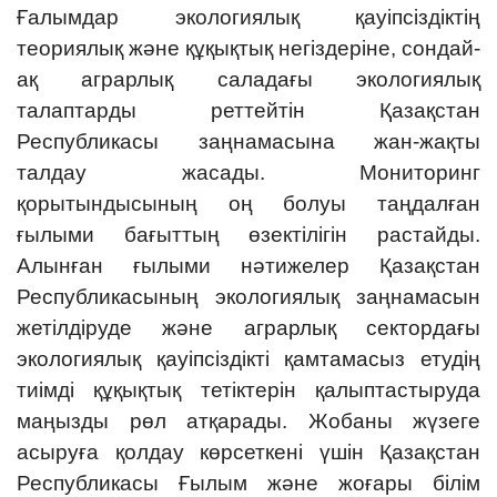
Ғалымдар экологиялық қауіпсіздіктің
теориялық және құқықтық негіздеріне, сондай-
ақ аграрлық саладағы экологиялық
талаптарды реттейтін Қазақстан
Республикасы заңнамасына жан-жақты
талдау жасады. Мониторинг
қорытындысының оң болуы таңдалған
ғылыми бағыттың өзектілігін растайды.
Алынған ғылыми нәтижелер Қазақстан
Республикасының экологиялық заңнамасын
жетілдіруде және аграрлық сектордағы
экологиялық қауіпсіздікті қамтамасыз етудің
тиімді құқықтық тетіктерін қалыптастыруда
маңызды рөл атқарады. Жобаны жүзеге
асыруға қолдау көрсеткені үшін Қазақстан
Республикасы Ғылым және жоғары білім