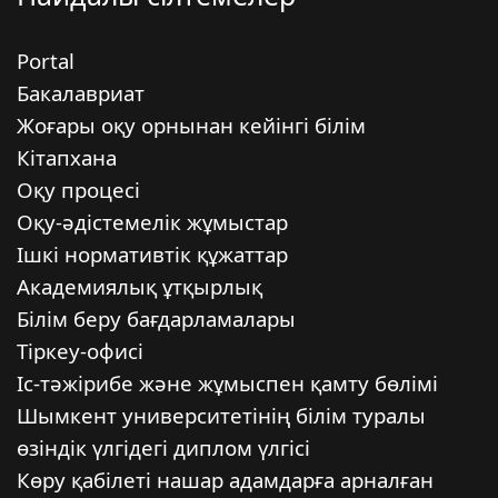
Portal
Бакалавриат
Жоғары оқу орнынан кейінгі білім
Кітапхана
Оқу процесі
Оқу-әдістемелік жұмыстар
Ішкі нормативтік құжаттар
Академиялық ұтқырлық
Білім беру бағдарламалары
Тіркеу-офисі
Іс-тәжірибе және жұмыспен қамту бөлімі
Шымкент университетінің білім туралы
өзіндік үлгідегі диплом үлгісі
Көру қабілеті нашар адамдарға арналған