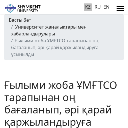
KZ
RU
EN
Басты бет
Университет жаңалықтары мен
хабарландырулары
Ғылыми жоба ҰМҒТСО тарапынан оң
бағаланып, әрі қарай қаржыландыруға
ұсынылды
Ғылыми жоба ҰМҒТСО
тарапынан оң
бағаланып, әрі қарай
қаржыландыруға