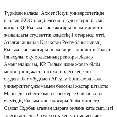
Түркісан қаласы, Ахмет Ясауи университетінде
барлық ЖОО-ның белсенді студенттерін басын
қосқан ҚР Ғылым және жоғары білім министрі
жанындағы студенттік кеңестің 1 отырысы өтті.
Аталған жиында Қазақстан Республикасының
Ғылым және жоғары білім вице – министрі Талғат
Ілиясұлы, оқу ордасының ректоры Жанар
Амангелдіқызы, ҚР Ғылым және жоғар білім
министрінің жастар ісі жөніндегі кеңесші –
студенттік омбудсмен Айсұлу Ерниязова және
университет ұжымымен белсенді жастар қатысты.
Маңызды себептермен себептерге байланысты
еліміздің Ғылым және жоғары білім министрі
Саясат Нұрбек аталған шараға онлайн қатысып, ізгі
тілегін арнады. Студенттік кеңес отырысы әрі