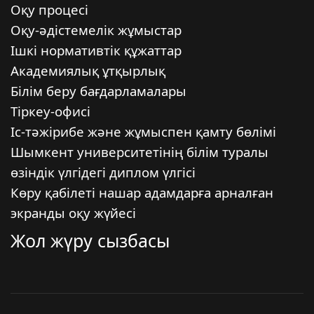
Оқу процесі
Оқу-әдістемелік жұмыстар
Ішкі нормативтік құжаттар
Академиялық ұтқырлық
Білім беру бағдарламалары
Тіркеу-офисі
Іс-тәжірибе және жұмыспен қамту бөлімі
Шымкент университетінің білім туралы
өзіндік үлгідегі диплом үлгісі
Көру қабілеті нашар адамдарға арналған
экранды оқу жүйесі
Жол жүру сызбасы