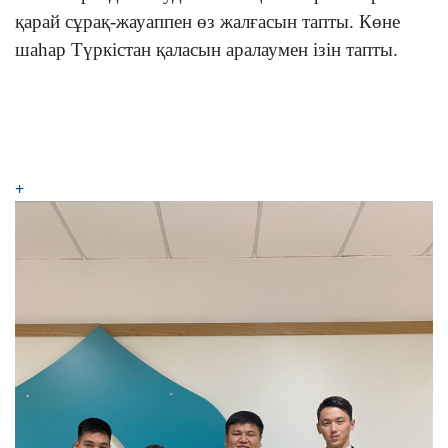
қарай сұрақ-жауаппен өз жалғасын тапты. Көне
шаһар Түркістан қаласын аралаумен ізін тапты.
+