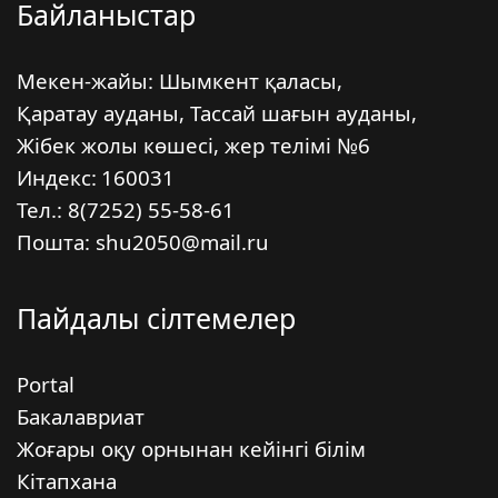
Байланыстар
Мекен-жайы: Шымкент қаласы,
Қаратау ауданы, Тассай шағын ауданы,
Жібек жолы көшесі, жер телімі №6
Индекс:
160031
Тел.: 8(7252) 55-58-61
Пошта: shu2050@mail.ru
Пайдалы сілтемелер
Portal
Бакалавриат
Жоғары оқу орнынан кейінгі білім
Кітапхана