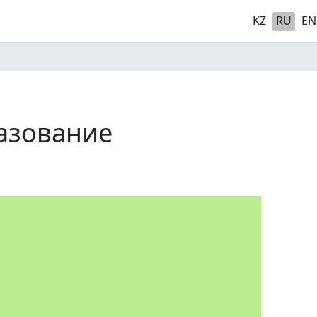
KZ
RU
EN
азование