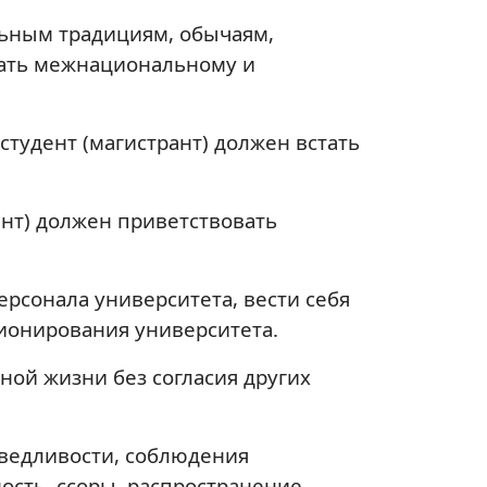
льным традициям, обычаям,
вать межнациональному и
тудент (магистрант) должен встать
ант) должен приветствовать
ерсонала университета, вести себя
ционирования университета.
ной жизни без согласия других
аведливости, соблюдения
ность, ссоры, распространение