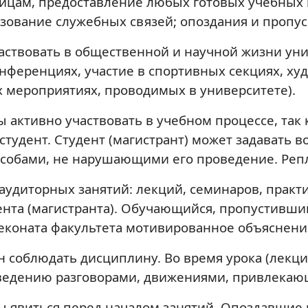
ицам, предоставление любых готовых учебных 
ьзование служебных связей; опоздания и пропус
аствовать в общественной и научной жизни уни
онференциях, участие в спортивных секциях, х
 мероприятиях, проводимых в университете).
 активно участвовать в учебном процессе, так 
 студент. Студент (магистрант) может задавать
пособами, не нарушающими его проведение. Репл
удиторных занятий: лекций, семинаров, практи
нта (магистранта). Обучающийся, пропустивши
еконата факультета мотивированное объяснени
н соблюдать дисциплину. Во время урока (лекци
роведению разговорами, движениями, привлек
 явиться перед началом занятий. Опоздавшие н