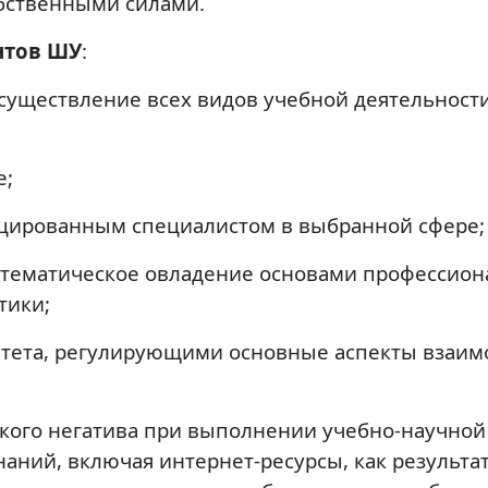
собственными силами.
нтов ШУ
:
осуществление всех видов учебной деятельнос
е;
ицированным специалистом в выбранной сфере;
истематическое овладение основами профессион
тики;
итета, регулирующими основные аспекты взаи
ого негатива при выполнении учебно-научной 
ний, включая интернет-ресурсы, как результат