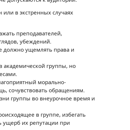
 или в экстренных случаях
ажать преподавателей,
глядов, убеждений.
не должно ущемлять права и
в академической группы, но
есами.
благоприятный морально-
щь, сочувствовать обращениям.
изни группы во внеурочное время и
роисходящее в группе, избегать
ь ущерб их репутации при