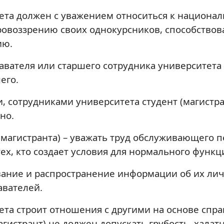
тета должен с уважением относиться к национа
ровоззрению своих однокурсников, способство
ию.
вателя или старшего сотрудника университета с
его.
, сотрудниками университета студент (магистр
но.
магистранта) – уважать труд обслуживающего п
тех, кто создает условия для нормального функ
вание и распространение информации об их лич
авателей.
тета строит отношения с другими на основе спр
гистрант) не должен допускать грубость, халат