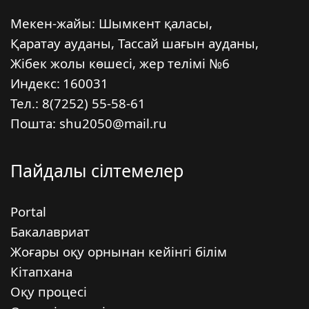
Мекен-жайы: Шымкент қаласы,
Қаратау ауданы, Тассай шағын ауданы,
Жібек жолы көшесі, жер телімі №6
Индекс:
160031
Тел.: 8(7252) 55-58-61
Пошта: shu2050@mail.ru
Пайдалы сілтемелер
Portal
Бакалавриат
Жоғары оқу орнынан кейінгі білім
Кітапхана
Оқу процесі