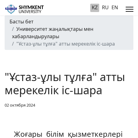
KZ
RU
EN
Басты бет
Университет жаңалықтары мен
хабарландырулары
"Ұстаз-ұлы тұлға" атты мерекелік іс-шара
"Ұстаз-ұлы тұлға" атты
мерекелік іс-шара
02 октября 2024
Жоғары білім қызметкерлері