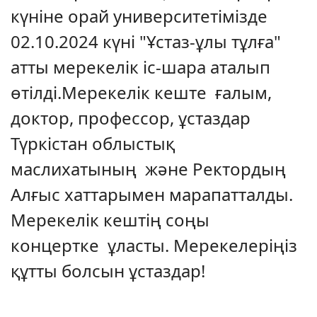
күніне орай университетімізде
02.10.2024 күні "Ұстаз-ұлы тұлға"
атты мерекелік іс-шара аталып
өтілді.Мерекелік кеште ғалым,
доктор, профессор, ұстаздар
Түркістан облыстық
маслихатының және Ректордың
Алғыс хаттарымен марапатталды.
Мерекелік кештің соңы
концертке ұласты. Мерекелеріңіз
құтты болсын ұстаздар!