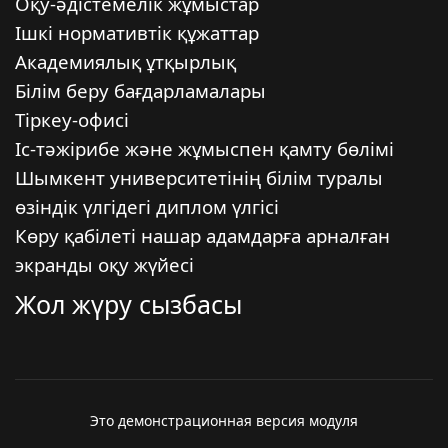
Оқу-әдістемелік жұмыстар
Ішкі нормативтік құжаттар
Академиялық ұтқырлық
Білім беру бағдарламалары
Тіркеу-офисі
Іс-тәжірибе және жұмыспен қамту бөлімі
Шымкент университетінің білім туралы
өзіндік үлгідегі диплом үлгісі
Көру қабілеті нашар адамдарға арналған
экранды оқу жүйесі
Жол жүру сызбасы
Это демонстрационная версия модуля