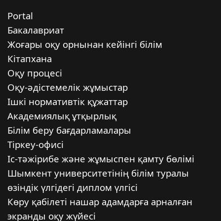
Portal
Бакалавриат
Жоғары оқу орнынан кейінгі білім
Кітапхана
Оқу процесі
Оқу-әдістемелік жұмыстар
Ішкі нормативтік құжаттар
Академиялық ұтқырлық
Білім беру бағдарламалары
Тіркеу-офисі
Іс-тәжірибе және жұмыспен қамту бөлімі
Шымкент университетінің білім туралы
өзіндік үлгідегі диплом үлгісі
Көру қабілеті нашар адамдарға арналған
экранды оқу жүйесі