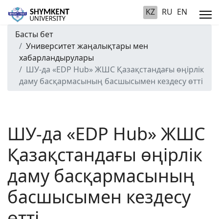
KZ
RU
EN
Басты бет
Университет жаңалықтары мен
хабарландырулары
ШУ-да «EDP Hub» ЖШС Қазақстандағы өңірлік
даму басқармасының басшысымен кездесу өтті
ШУ-да «EDP Hub» ЖШС
Қазақстандағы өңірлік
даму басқармасының
басшысымен кездесу
өтті