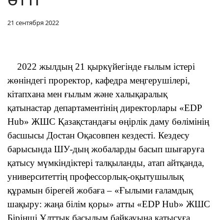
21 сентября 2022
2022 жылдың 21 қыркүйегінде ғылым
істері
жөніндегі проректор, кафедра меңгерушілері,
кітапхана мен ғылым және халықаралық
қатынастар
департаментінің директорлары «EDP
Hub» ЖШС Қазақстандағы өңірлік даму бөлімінің
басшысы Д
о
стан Оқасовпен кездесті. Кездесу
барысында ШУ-дың жобаларды басып шығаруға
қатысу мүмкіндіктері талқыланды, атап айтқанда,
университеттің профессорлық-оқытушылық
құрамын бірегей жобаға – «Ғылыми ғаламдық
шақыру: жаңа білім қоры» атты «EDP Hub» ЖШС
Бірінші Ұлттық басылым байқауына қатысуға