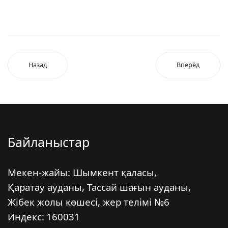
Назад
Вперёд
Байланыстар
Мекен-жайы: Шымкент қаласы,
Қаратау ауданы, Тассай шағын ауданы,
Жібек жолы көшесі, жер телімі №6
Индекс:
160031