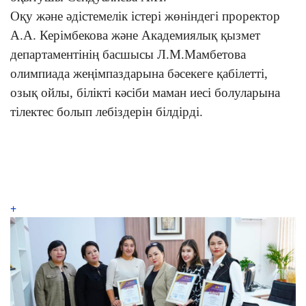
Оқу және әдістемелік істері жөніндегі проректор
А.А. Керімбекова және Академиялық қызмет
департаментінің басшысы Л.М.Мамбетова
олимпиада жеңімпаздарына бәсекеге қабілетті,
озық ойлы, білікті кәсіби маман иесі болуларына
тілектес болып лебіздерін білдірді.
+