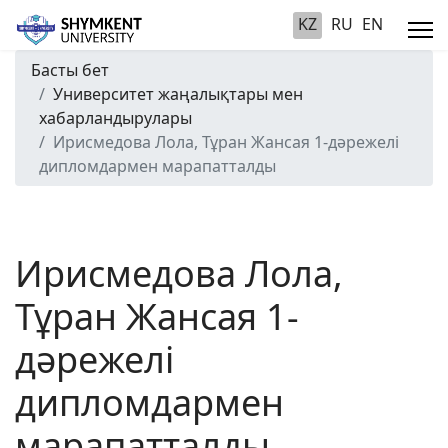
KZ
RU
EN
Басты бет
Университет жаңалықтары мен
хабарландырулары
Ирисмедова Лола, Тұран Жансая 1-дәрежелі
дипломдармен марапатталды
Ирисмедова Лола,
Тұран Жансая 1-
дәрежелі
дипломдармен
марапатталды