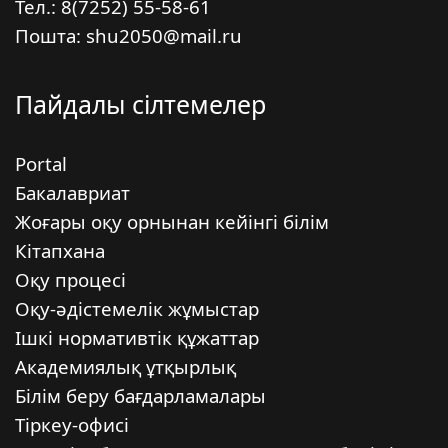
Тел.: 8(7252) 55-58-61
Пошта: shu2050@mail.ru
Пайдалы сілтемелер
Portal
Бакалавриат
Жоғары оқу орнынан кейінгі білім
Кітапхана
Оқу процесі
Оқу-әдістемелік жұмыстар
Ішкі нормативтік құжаттар
Академиялық ұтқырлық
Білім беру бағдарламалары
Тіркеу-офисі