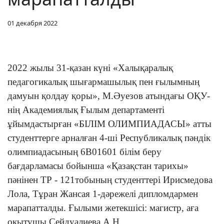
01 декабря 2022
2022 жылы 31-қазан күні «Халықаралық
педагогикалық шығармашылық пен ғылымның
дамуын қолдау қоры», М.Әуезов атындағы ОҚУ-
нің Академиялық Ғылым департаменті
ұйымдастырған «БІЛІМ ОЛИМПИАДАСЫ» атты
студенттерге арналған 4-ші Республикалық пәндік
олимпиадасының 6В01601 білім беру
бағдарламасы бойынша «Қазақстан тарихы»
пәнінен ТР - 121тобының студенттері Ирисмедова
Лола, Тұран Жансая 1-дәрежелі дипломдармен
марапатталды. Ғылыми жетекшісі: магистр, аға
оқытушы Сейдуалиева А.Н.