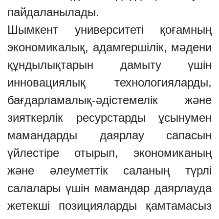
пайдаланылады.
Шымкент университеті қоғамның
экономикалық, адамгершілік, мәдени
құндылықтарын дамыту үшін
инновациялық технологияларды,
бағдарламалық-әдістемелік және
зияткерлік ресурстарды ұсынумен
мамандарды даярлау сапасын
үйлестіре отырып, экономиканың
және әлеуметтік саланың түрлі
салалары үшін мамандар даярлауда
жетекші позицияларды қамтамасыз