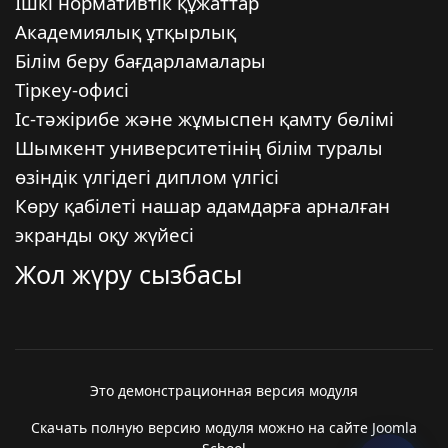
Ішкі нормативтік құжаттар
Академиялық ұтқырлық
Білім беру бағдарламалары
Тіркеу-офисі
Іс-тәжірибе және жұмыспен қамту бөлімі
Шымкент университетінің білім туралы
өзіндік үлгідегі диплом үлгісі
Көру қабілеті нашар адамдарға арналған
экранды оқу жүйесі
Жол жүру сызбасы
Это демонстрационная версия модуля
Скачать полную версию модуля можно на сайте Joomla