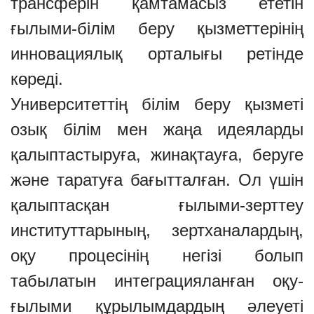
трансферін қамтамасыз ететін
ғылыми-білім беру қызметтерінің
инновациялық орталығы ретінде
көреді.
Университеттің білім беру қызметі
озық білім мен жаңа идеяларды
қалыптастыруға, жинақтауға, беруге
және таратуға бағытталған. Ол үшін
қалыптасқан ғылыми-зерттеу
институттарының, зертханалардың,
оқу процесінің негізі болып
табылатын интеграцияланған оқу-
ғылыми құрылымдардың әлеуеті