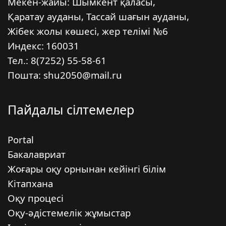
Мекен-жайы: Шымкент қаласы,
Қаратау ауданы, Тассай шағын ауданы,
Жібек жолы көшесі, жер телімі №6
Индекс:
160031
Тел.: 8(7252) 55-58-61
Пошта: shu2050@mail.ru
Пайдалы сілтемелер
Portal
Бакалавриат
Жоғары оқу орнынан кейінгі білім
Кітапхана
Оқу процесі
Оқу-әдістемелік жұмыстар