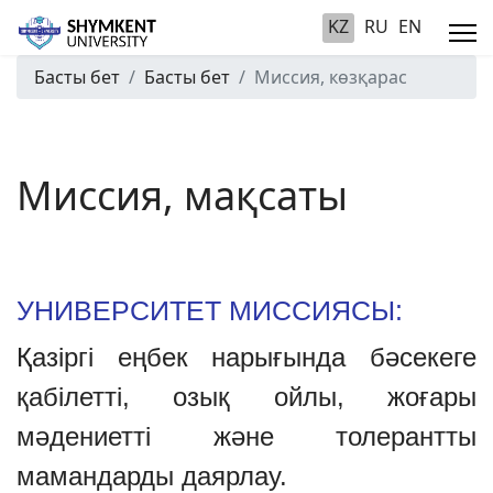
KZ
RU
EN
Басты бет
Басты бет
Миссия, көзқарас
Миссия, мақсаты
УНИВЕРСИТЕТ МИССИЯСЫ:
Қазіргі еңбек нарығында бәсекеге
қабілетті, озық ойлы, жоғары
мәдениетті және толерантты
мамандарды даярлау.