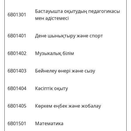
Бастауышта оқытудың педагогикасы
6В01301
мен әдістемесі
6В01401
Дене шынықтыру және спорт
6В01402
Музыкалық білім
6В01403
Бейнелеу өнері және сызу
6В01404
Кәсіптік оқыту
6В01405
Көркем еңбек және жобалау
6В01501
Математика