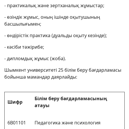
- практикалық және зертханалық жұмыстар;
- өзіндік жұмыс, оның ішінде оқытушының
басшылығымен;
- өндірістік практика (дуальды оқыту кезінде);
- кәсіби тәжірибе;
- дипломдық жұмыс (жоба).
Шымкент университеті 25 білім беру бағдарламасы
бойынша мамандар даярлайды:
Білім беру бағдарламасының
Шифр
атауы
6В01101
Педагогика және психология