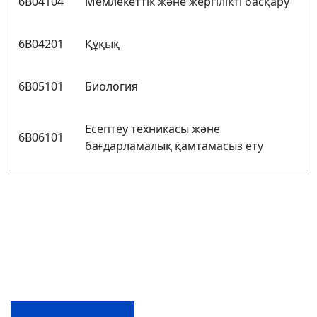
6В04104
Мемлекеттік және жергілікті басқару
6В04201
Құқық
6В05101
Биология
Есептеу техникасы және
6В06101
бағдарламалық қамтамасыз ету
Академиялық күнтізбе