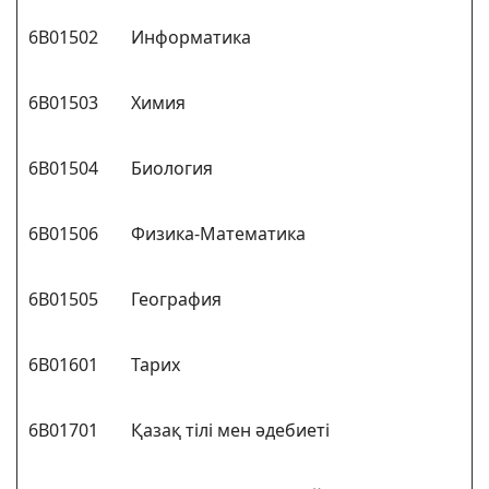
6В01502
Информатика
6В01503
Химия
6В01504
Биология
6В01506
Физика-Математика
6В01505
География
6В01601
Тарих
6В01701
Қазақ тілі мен әдебиеті