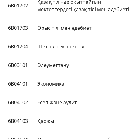
Қазақ тілінде оқытпайтын
6В01702
мектептердегі қазақ тілі мен әдебиеті
6В01703
Орыс тілі мен әдебиеті
6В01704
Шет тілі: екі шет тілі
6В03101
Әлеуметтану
6В04101
Экономика
6В04102
Есеп және аудит
6В04103
Қаржы