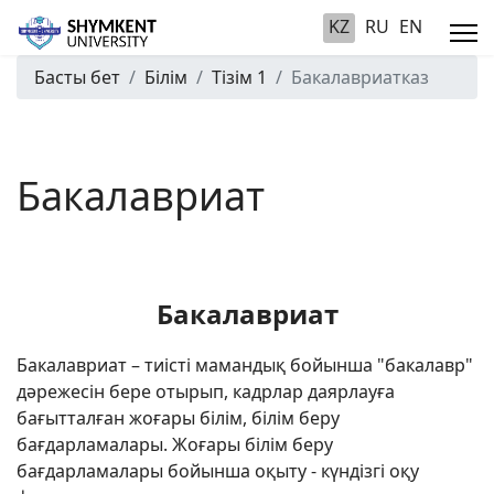
KZ
RU
EN
Басты бет
Білім
Тізім 1
Бакалавриатказ
Бакалавриат
Бакалавриат
Б
акалавриат – тиісті мамандық бойынша "бакалавр"
дәрежесін бере отырып, кадрлар даярлауға
бағытталған жоғары білім, білім беру
бағдарламалары. Жоғары білім беру
бағдарламалары бойынша оқыту - күндізгі оқу