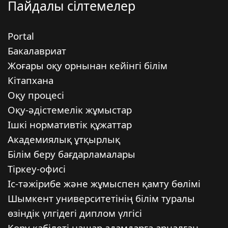
Пайдалы сілтемелер
Portal
Бакалавриат
Жоғары оқу орнынан кейінгі білім
Кітапхана
Оқу процесі
Оқу-әдістемелік жұмыстар
Ішкі нормативтік құжаттар
Академиялық ұтқырлық
Білім беру бағдарламалары
Тіркеу-офисі
Іс-тәжірибе және жұмыспен қамту бөлімі
Шымкент университетінің білім туралы
өзіндік үлгідегі диплом үлгісі
Көру қабілеті нашар адамдарға арналған