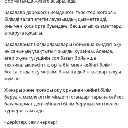
форматында жүзеге асырылады.
Бакалавр дәрежесін иемденген түлектер жоғарғы
білімді талап ететін лауазымдық қызметтерді,
онымен қоса орта буындағы басшылық қызметтерді
атқаруға құқылы.
Бакалавриат бағдарламалары бойынша күндізгі оқу
нысанының ұзақтығы 4 жылды құрайды. Алайда,
егер оқуға түсушінің сол бағыт бойынша
техникалық-кәсіптік, орта білімнен кейінгі білімі
болса, онда оқу мерзімі 3 жылға дейін қысқартылуы
мүмкін.
Жоғары және жоғары оқу орнынан кейінгі білім
берудің мемлекеттік міндетті стандарттарына сәйкес
бакалавриат деңгейіндегі білім беру қызметі келесі
түрлерді қамтиды:
- дәрістер, семинарлар;